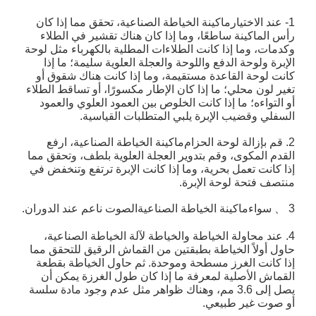
1- عند الاختيار
ماكينة الخياطة الصناعية
، تحقق مما إذا كان
رأس الماكينة ساطعًا، وما إذا كان هناك تقشير في الطلاء
وكدمات، وما إذا كانت الطلاءات المطلية بالكهرباء مثل لوحة
الإبرة ولوحة الدفع واللوحة والعجلة العلوية سليمة؛ ما إذا
كانت لوحة القاعدة مستقيمة، وما إذا كانت هناك شقوق أو
تغير لون محلي؛ ما إذا كان الإطار مكسورًا، أو تساقط الطلاء
أو التواءه؛ ما إذا كانت الخلوص بين العمود العلوي والعمود
السفلي وقضيب الإبرة يلبي المتطلبات القياسية.
2. قم بإزالة لوحة الحزام
ماكينة الخياطة الصناعية
، ارفع
القدم المكوى، وقم بتدوير العجلة العلوية بلطف، وتحقق مما
إذا كانت تعمل بحرية، وما إذا كانت الإبرة ترتفع وتنخفض في
منتصف فتحة لوحة الإبرة.
3 、 سواء
ماكينة الخياطة الصناعية
الصوت ناعم عند الدوران.
4. عند محاولة الخياطة والخياطة لآلة الخياطة الصناعية،
حاول أولاً الخياطة بطبقتين من القماش الرقيق للتحقق مما
إذا كانت الغرز مسطحة وموحدة. ثم حاول الخياطة بقطعة
القماش الأصلية لمعرفة ما إذا كان طول الغرزة يمكن أن
يصل إلى 3.6 مم، وهناك ظواهر مثل عدم وجود مادة سلسة
أو صوت غير طبيعي.