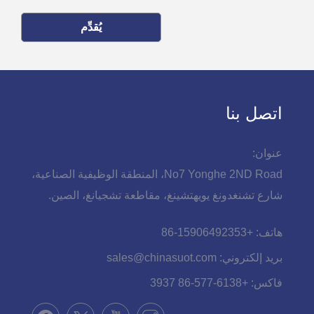
يُقدِّم
اتصل بنا
عنوان:
No7 Yonghe 2ND Road، المنطقة الوظيفية الصناعية،
شارع تشنغدونغ يويهتشينغ، مقاطعة تشجيانغ، الصين.
هاتف:
+86-15906492353
بريد إلكتروني:
sales@chinasuot.com
فاكس:
+86-577-6138 3937